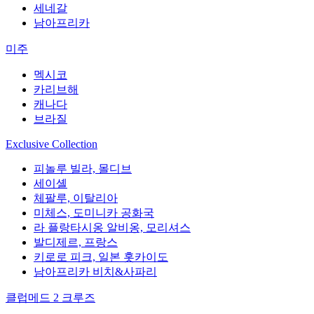
세네갈
남아프리카
미주
멕시코
카리브해
캐나다
브라질
Exclusive Collection
피놀루 빌라, 몰디브
세이셸
체팔루, 이탈리아
미체스, 도미니카 공화국
라 플랑타시옹 알비옹, 모리셔스
발디제르, 프랑스
키로로 피크, 일본 홋카이도
남아프리카 비치&사파리
클럽메드 2 크루즈