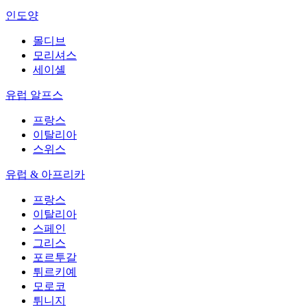
인도양
몰디브
모리셔스
세이셸
유럽 알프스
프랑스
이탈리아
스위스
유럽 & 아프리카
프랑스
이탈리아
스페인
그리스
포르투갈
튀르키예
모로코
튀니지