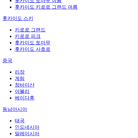
홋카이도 토마무 여름
홋카이도 키로로 그랜드 여름
홋카이도 스키
키로로 그랜드
키로로 피크
홋카이도 토마무
홋카이도 사호로
중국
리장
계림
창바이샨
야불리
베이다후
동남아시아
태국
인도네시아
말레이시아