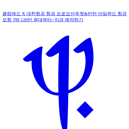
클럽메드 X 대한항공 항공 프로모션
푸켓&빈탄 아일랜드 항공
포함 3박 126만 원대부터~
지
금 예약하기