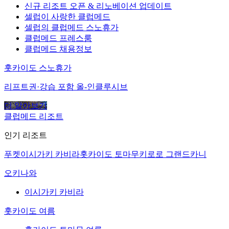
신규 리조트 오픈 & 리노베이션 업데이트
셀럽이 사랑한 클럽메드
셀럽의 클럽메드 스노휴가
클럽메드 프레스룸
클럽메드 채용정보
홋카이도 스노휴가
리프트권·강습 포함 올-인클루시브
더 알아보기
클럽메드 리조트
인기 리조트
푸켓
이시가키 카비라
홋카이도 토마무
키로로 그랜드
카니
오키나와
이시가키 카비라
홋카이도 여름