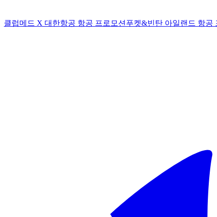
클럽메드 X 대한항공 항공 프로모션
푸켓&빈탄 아일랜드 항공 포