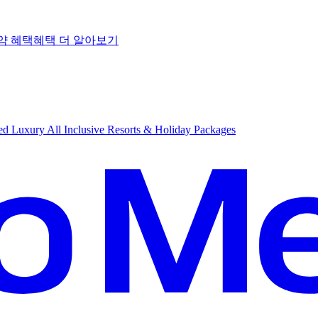
약 혜택
혜
택 더 알아보기
d Luxury All Inclusive Resorts & Holiday Packages