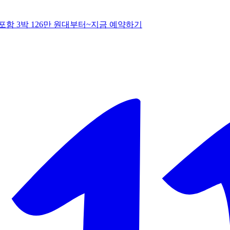
함 3박 126만 원대부터~
지
금 예약하기