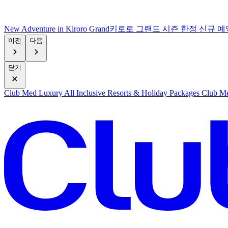
New Adventure in Kiroro Grand
키로로 그랜드 시즌 한정 신규 예
이전
다음
닫기
Club Med Luxury All Inclusive Resorts & Holiday Packages
Club Me