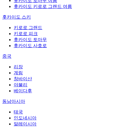
홋카이도 토마무 여름
홋카이도 키로로 그랜드 여름
홋카이도 스키
키로로 그랜드
키로로 피크
홋카이도 토마무
홋카이도 사호로
중국
리장
계림
창바이샨
야불리
베이다후
동남아시아
태국
인도네시아
말레이시아