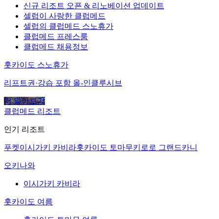
신규 리조트 오픈 & 리노베이션 업데이트
셀럽이 사랑한 클럽메드
셀럽의 클럽메드 스노휴가
클럽메드 프레스룸
클럽메드 채용정보
홋카이도 스노휴가
리프트권·강습 포함 올-인클루시브
더 알아보기
클럽메드 리조트
인기 리조트
푸켓
이시가키 카비라
홋카이도 토마무
키로로 그랜드
카니
오키나와
이시가키 카비라
홋카이도 여름