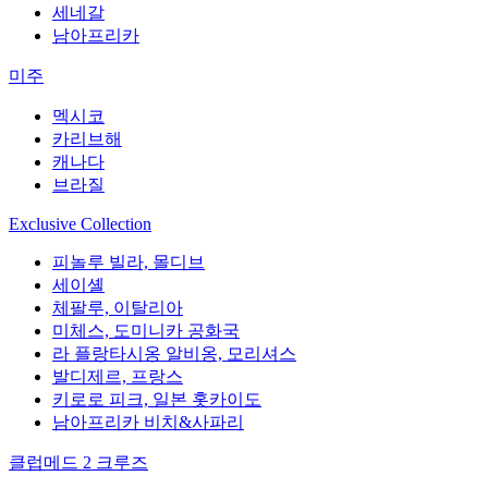
세네갈
남아프리카
미주
멕시코
카리브해
캐나다
브라질
Exclusive Collection
피놀루 빌라, 몰디브
세이셸
체팔루, 이탈리아
미체스, 도미니카 공화국
라 플랑타시옹 알비옹, 모리셔스
발디제르, 프랑스
키로로 피크, 일본 홋카이도
남아프리카 비치&사파리
클럽메드 2 크루즈