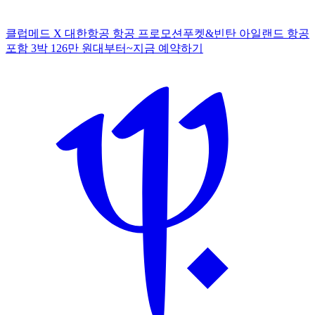
클럽메드 X 대한항공 항공 프로모션
푸켓&빈탄 아일랜드 항공
포함 3박 126만 원대부터~
지
금 예약하기