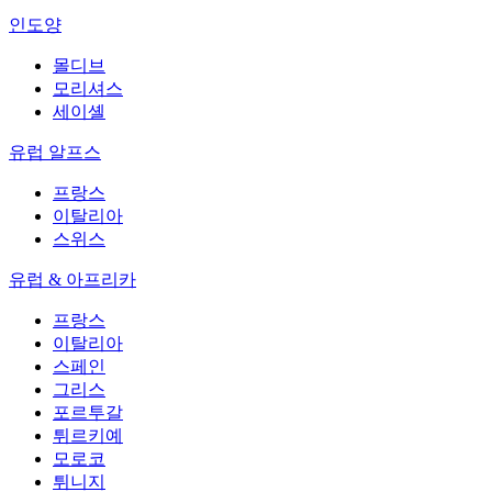
인도양
몰디브
모리셔스
세이셸
유럽 알프스
프랑스
이탈리아
스위스
유럽 & 아프리카
프랑스
이탈리아
스페인
그리스
포르투갈
튀르키예
모로코
튀니지