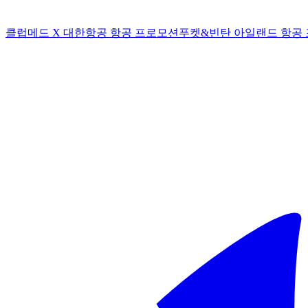
클럽메드 X 대한항공 항공 프로모션
푸켓&빈탄 아일랜드 항공 포