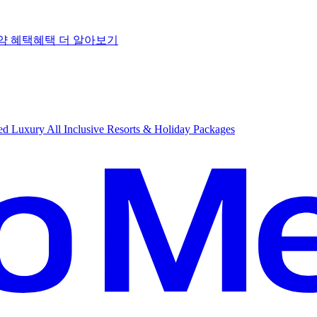
약 혜택
혜
택 더 알아보기
d Luxury All Inclusive Resorts & Holiday Packages