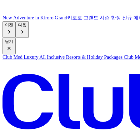
New Adventure in Kiroro Grand
키로로 그랜드 시즌 한정 신규 예
이전
다음
닫기
Club Med Luxury All Inclusive Resorts & Holiday Packages
Club Me