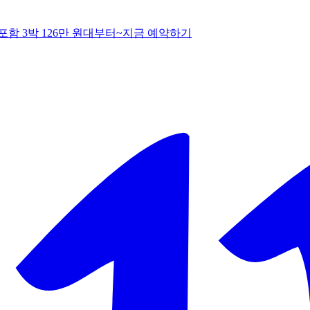
함 3박 126만 원대부터~
지
금 예약하기