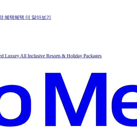
약 혜택
혜
택 더 알아보기
d Luxury All Inclusive Resorts & Holiday Packages