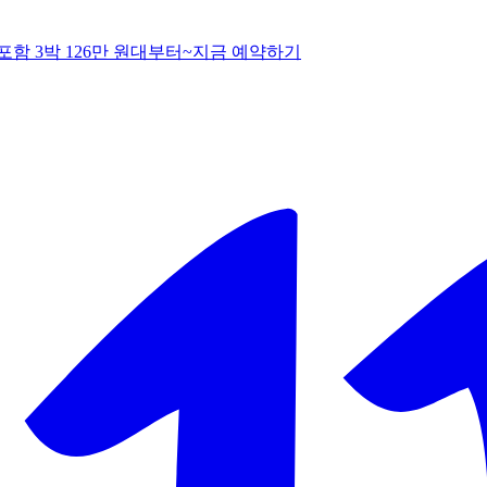
함 3박 126만 원대부터~
지
금 예약하기