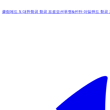
클럽메드 X 대한항공 항공 프로모션
푸켓&빈탄 아일랜드 항공 포