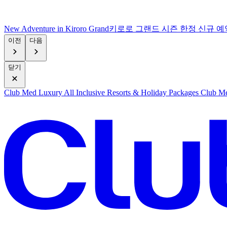
New Adventure in Kiroro Grand
키로로 그랜드 시즌 한정 신규 예
이전
다음
닫기
Club Med Luxury All Inclusive Resorts & Holiday Packages
Club Me