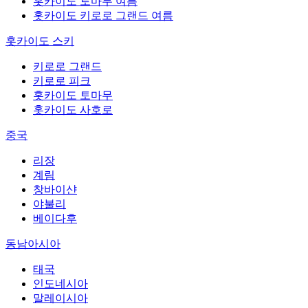
홋카이도 토마무 여름
홋카이도 키로로 그랜드 여름
홋카이도 스키
키로로 그랜드
키로로 피크
홋카이도 토마무
홋카이도 사호로
중국
리장
계림
창바이샨
야불리
베이다후
동남아시아
태국
인도네시아
말레이시아