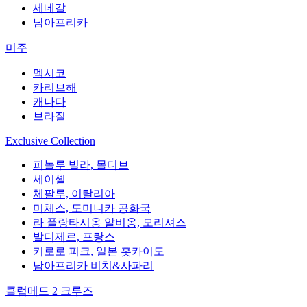
세네갈
남아프리카
미주
멕시코
카리브해
캐나다
브라질
Exclusive Collection
피놀루 빌라, 몰디브
세이셸
체팔루, 이탈리아
미체스, 도미니카 공화국
라 플랑타시옹 알비옹, 모리셔스
발디제르, 프랑스
키로로 피크, 일본 홋카이도
남아프리카 비치&사파리
클럽메드 2 크루즈