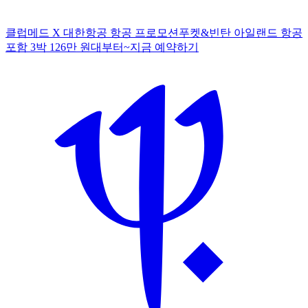
클럽메드 X 대한항공 항공 프로모션
푸켓&빈탄 아일랜드 항공
포함 3박 126만 원대부터~
지
금 예약하기