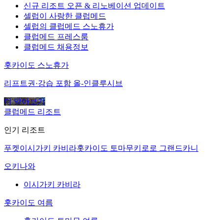
신규 리조트 오픈 & 리노베이션 업데이트
셀럽이 사랑한 클럽메드
셀럽의 클럽메드 스노휴가
클럽메드 프레스룸
클럽메드 채용정보
홋카이도 스노휴가
리프트권·강습 포함 올-인클루시브
더 알아보기
클럽메드 리조트
인기 리조트
푸켓
이시가키 카비라
홋카이도 토마무
키로로 그랜드
카니
오키나와
이시가키 카비라
홋카이도 여름