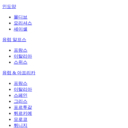
인도양
몰디브
모리셔스
세이셸
유럽 알프스
프랑스
이탈리아
스위스
유럽 & 아프리카
프랑스
이탈리아
스페인
그리스
포르투갈
튀르키예
모로코
튀니지