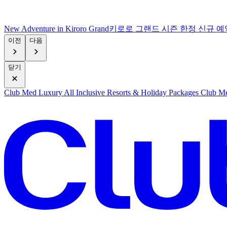
New Adventure in Kiroro Grand
키로로 그랜드 시즌 한정 신규 예
이전
다음
닫기
Club Med Luxury All Inclusive Resorts & Holiday Packages
Club Me