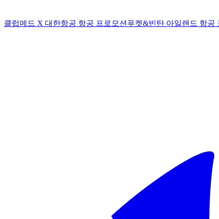
클럽메드 X 대한항공 항공 프로모션
푸켓&빈탄 아일랜드 항공 포