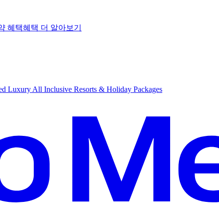
약 혜택
혜
택 더 알아보기
d Luxury All Inclusive Resorts & Holiday Packages