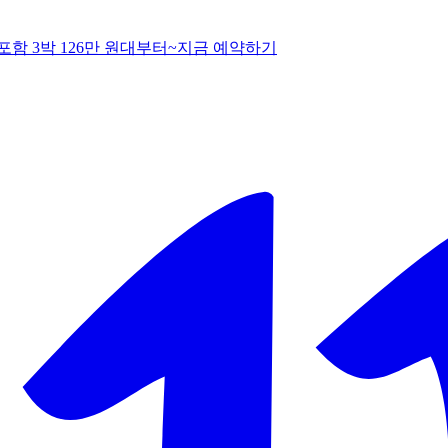
함 3박 126만 원대부터~
지
금 예약하기