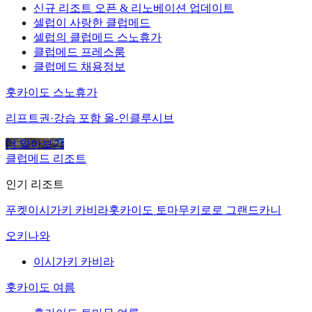
신규 리조트 오픈 & 리노베이션 업데이트
셀럽이 사랑한 클럽메드
셀럽의 클럽메드 스노휴가
클럽메드 프레스룸
클럽메드 채용정보
홋카이도 스노휴가
리프트권·강습 포함 올-인클루시브
더 알아보기
클럽메드 리조트
인기 리조트
푸켓
이시가키 카비라
홋카이도 토마무
키로로 그랜드
카니
오키나와
이시가키 카비라
홋카이도 여름