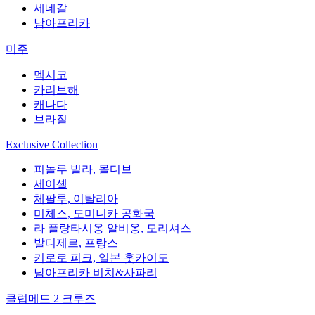
세네갈
남아프리카
미주
멕시코
카리브해
캐나다
브라질
Exclusive Collection
피놀루 빌라, 몰디브
세이셸
체팔루, 이탈리아
미체스, 도미니카 공화국
라 플랑타시옹 알비옹, 모리셔스
발디제르, 프랑스
키로로 피크, 일본 홋카이도
남아프리카 비치&사파리
클럽메드 2 크루즈