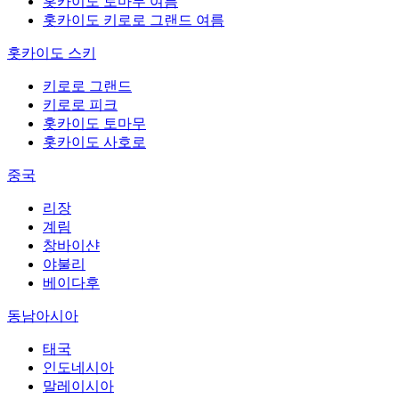
홋카이도 토마무 여름
홋카이도 키로로 그랜드 여름
홋카이도 스키
키로로 그랜드
키로로 피크
홋카이도 토마무
홋카이도 사호로
중국
리장
계림
창바이샨
야불리
베이다후
동남아시아
태국
인도네시아
말레이시아