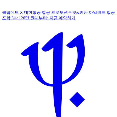
클럽메드 X 대한항공 항공 프로모션
푸켓&빈탄 아일랜드 항공
포함 3박 126만 원대부터~
지
금 예약하기