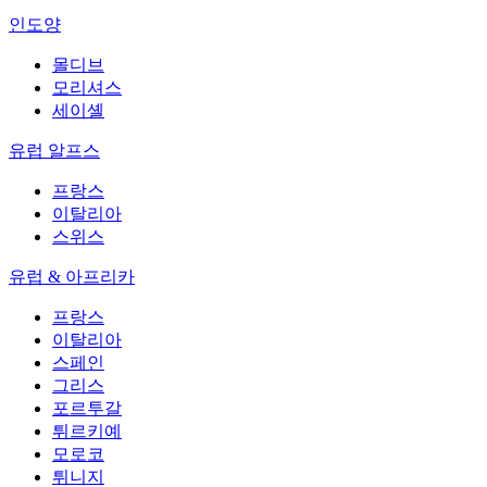
인도양
몰디브
모리셔스
세이셸
유럽 알프스
프랑스
이탈리아
스위스
유럽 & 아프리카
프랑스
이탈리아
스페인
그리스
포르투갈
튀르키예
모로코
튀니지