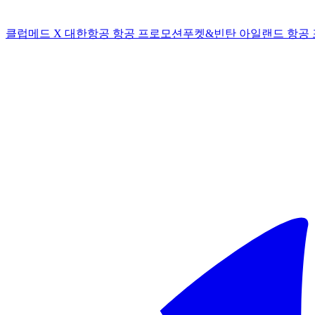
클럽메드 X 대한항공 항공 프로모션
푸켓&빈탄 아일랜드 항공 포