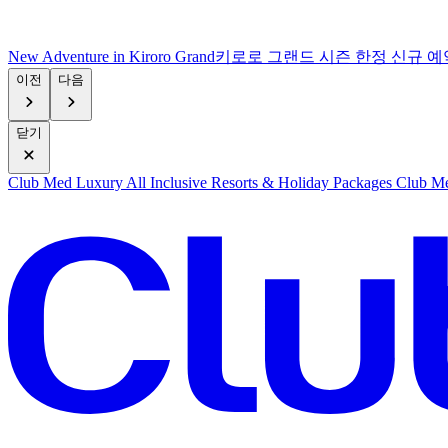
New Adventure in Kiroro Grand
키로로 그랜드 시즌 한정 신규 예
이전
다음
닫기
Club Med Luxury All Inclusive Resorts & Holiday Packages
Club Me