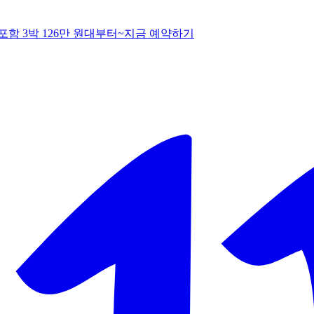
함 3박 126만 원대부터~
지
금 예약하기