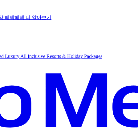
약 혜택
혜
택 더 알아보기
d Luxury All Inclusive Resorts & Holiday Packages